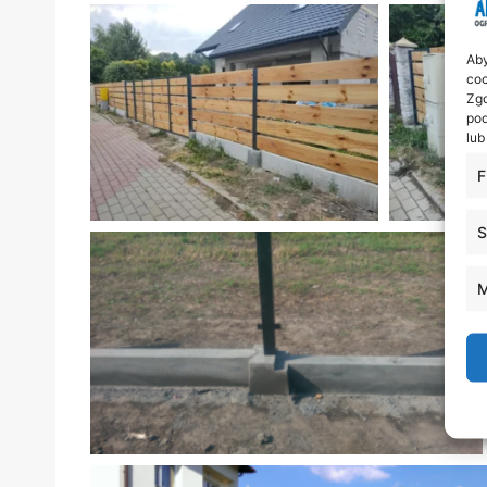
Aby
coo
Zgo
pod
lub
F
S
M