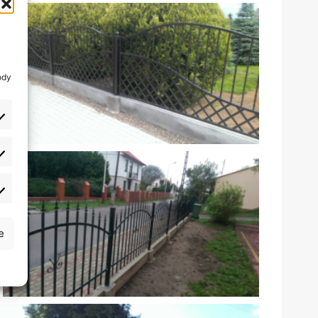
ody
atystyka
rketing
e