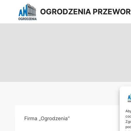
Przejdź
OGRODZENIA PRZEWOR
do
treści
Aby
coo
Firma „Ogrodzenia”
Zgo
pod