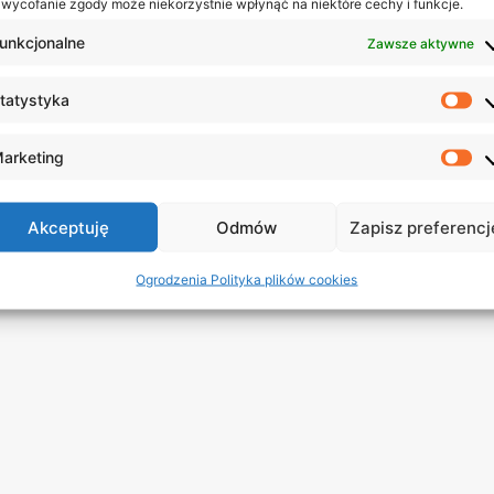
 wycofanie zgody może niekorzystnie wpłynąć na niektóre cechy i funkcje.
unkcjonalne
Zawsze aktywne
tatystyka
St
arketing
Ma
Akceptuję
Odmów
Zapisz preferencj
Ogrodzenia Polityka plików cookies